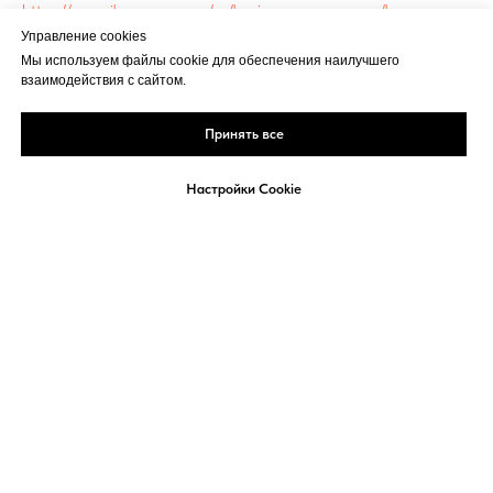
https://securika-moscow.ru/ru/business-programme/bp-
2024/2Lectoryhall/4Pitch/
Управление cookies
Мы используем файлы cookie для обеспечения наилучшего
взаимодействия с сайтом.
Принять все
Настройки Cookie
Реклама
Политика
Кукки