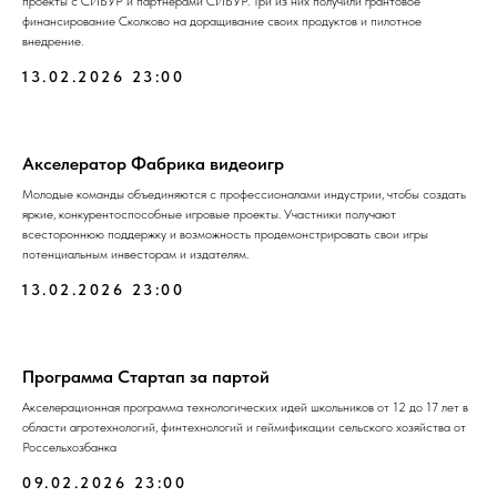
проекты с СИБУР и партнерами СИБУР. Три из них получили грантовое
финансирование Сколково на доращивание своих продуктов и пилотное
внедрение.
13.02.2026 23:00
Акселератор Фабрика видеоигр
Молодые команды объединяются с профессионалами индустрии, чтобы создать
яркие, конкурентоспособные игровые проекты. Участники получают
всестороннюю поддержку и возможность продемонстрировать свои игры
потенциальным инвесторам и издателям.
13.02.2026 23:00
Программа Стартап за партой
Акселерационная программа технологических идей школьников от 12 до 17 лет в
области агротехнологий, финтехнологий и геймификации сельского хозяйства от
Россельхозбанка
09.02.2026 23:00