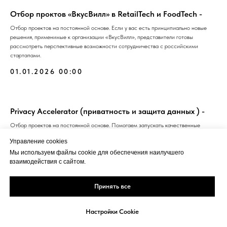
Отбор проктов «ВкусВилл» в RetailTech и FoodTech -
Отбор проектов на постоянной основе. Если у вас есть принципиально новые
решения, применимые к организации «ВкусВилл», представители готовы
рассмотреть перспективные возможности сотрудничества с российскими
стартапами.
01.01.2026 00:00
Privacy Accelerator (приватность и защита данных ) -
Отбор проектов на постоянной основе. Помогаем запускать качественные
продукты в сфере приватности и свободы интернета
Управление cookies
01.01.2026 00:00
Мы используем файлы cookie для обеспечения наилучшего
взаимодействия с сайтом.
Реклама
Политика
Кукки
Принять все
Настройки Cookie