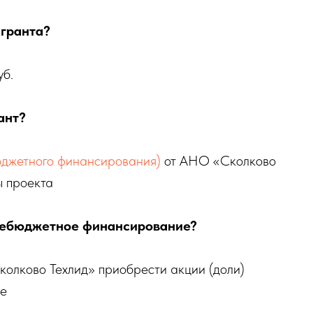
 гранта?
уб.
ант?
юджетного финансирования)
от АНО «Сколково
ы проекта
внебюджетное финансирование?
колково Техлид» приобрести акции (доли)
ие