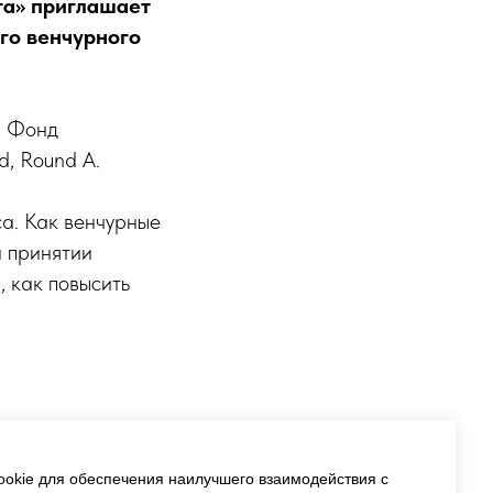
га» приглашает
го венчурного
. Фонд
d, Round A.
а. Как венчурные
и принятии
 как повысить
okie для обеспечения наилучшего взаимодействия с