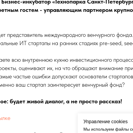
00 Бизнес-инкубатор «Технопарка Санкт-Петербур
кретным гостем - управляющим партнером крупно
дет представитель международного венчурного фонда
бальные ИТ стартапы на ранних стадиях pre-seed, see
аете всю внутреннюю кухню инвестиционного процесс
оекты, оценивают их, на что обращают внимание пр
мые частые ошибки допускают основатели стартапов,
именно ваш стартап заинтересует венчурный фонд?
ое: будет живой диалог, а не просто рассказ!
ылке
Управление cookies
Мы используем файлы co