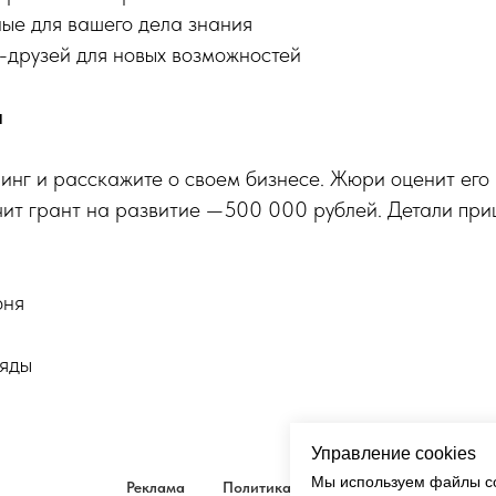
ные для вашего дела знания
-друзей для новых возможностей
ы
инг и расскажите о своем бизнесе. Жюри оценит его 
чит грант на развитие —500 000 рублей. Детали пр
юня
яды
Управление cookies
Мы используем файлы co
Реклама
Политика
Кукки