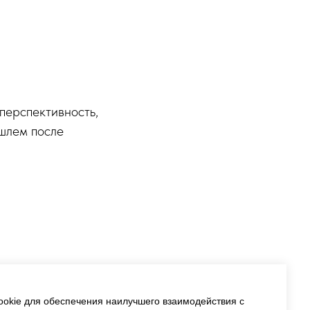
перспективность,
ишлем после
okie для обеспечения наилучшего взаимодействия с