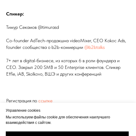
Спикер:
Тимур Секамов @timurasd
Co-founder AdTech-продакшна videoMixer, СEO Kokoc Ads,
founder сообщества о b2b-коммерции
@b2btalks
7+ лет в digital-бизнесе, из которых 6 в роли фаундера и
CEO. Закрыл 200 SMB и 50 Enterprise клиентов. Спикер
Effie, iAB, Skolkovo, ВШЭ и других конференций
Регистрация по
ссылке
Управление cookies
ПРОДАЖИ ОНЛАЙН И ОФФЛАЙН
Мы используем файлы cookie для обеспечения наилучшего
взаимодействия с сайтом.