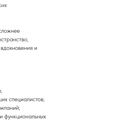
ких
 сложнее
остранство,
 вдохновения и
;
их специалистов;
омпаний;
 и функциональных