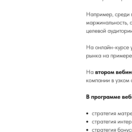
Например, среди 
маржинальность, а
целевой аудитории
На онлайн-курсе у
рынка на примере
На
втором вебин
компании в узком 
В программе ве
стратегия матр
стратегия инте
стратегия бонус