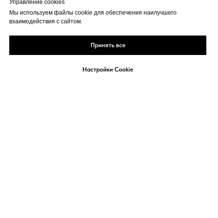
Управление cookies
МЕЖДУНАРОДНЫЕ РЫНКИ
Мы используем файлы cookie для обеспечения наилучшего
взаимодействия с сайтом.
Принять все
Настройки Cookie
Реклама
Политика
Кукки