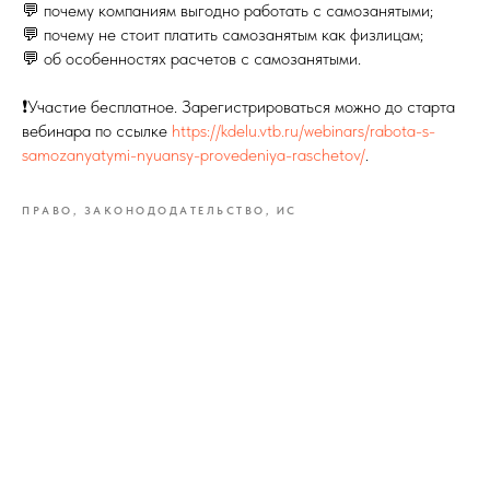
💬 почему компаниям выгодно работать с самозанятыми;
💬 почему не стоит платить самозанятым как физлицам;
💬 об особенностях расчетов с самозанятыми.
❗️Участие бесплатное. Зарегистрироваться можно до старта
вебинара по ссылке
https://kdelu.vtb.ru/webinars/rabota-s-
samozanyatymi-nyuansy-provedeniya-raschetov/
.
ПРАВО, ЗАКОНОДОДАТЕЛЬСТВО, ИС