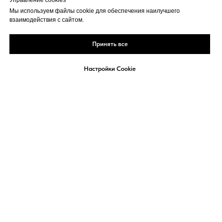
Управление cookies
ПРОДАЖИ ОНЛАЙН И ОФФЛАЙН
Мы используем файлы cookie для обеспечения наилучшего
взаимодействия с сайтом.
Принять все
Настройки Cookie
Реклама
Политика
Кукки