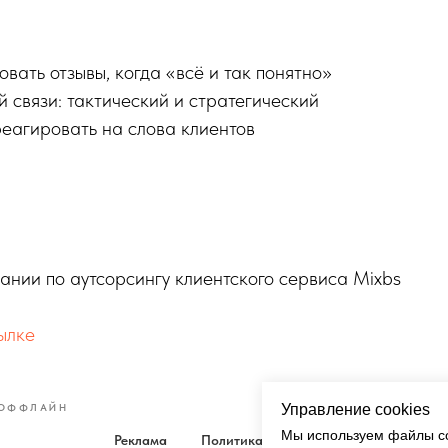
вать отзывы, когда «всё и так понятно»
 связи: тактический и стратегический
реагировать на слова клиентов
ании по аутсорсингу клиентского сервиса Mixbs
ылке
 ОФФЛАЙН
Управление cookies
Мы используем файлы co
Реклама
Политика
Кукки