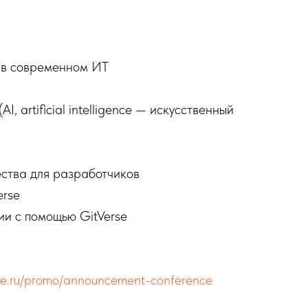
О в современном ИТ
, artificial intelligence — искусственный
ества для разработчиков
erse
ии с помощью GitVerse
erse.ru/promo/announcement-conference