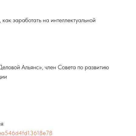
, как заработать на интеллектуальной
еловой Альянс», член Совета по развитию
ции
ия
bea546d4fd13618e78