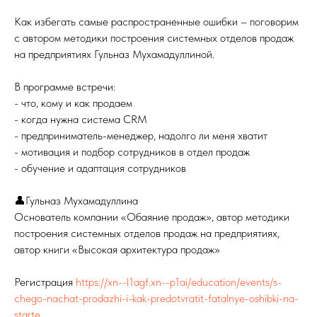
Как избегать самые распространенные ошибки – поговорим
с автором методики построения системных отделов продаж
на предприятиях Гульназ Мухамадуллиной.
В программе встречи:
- что, кому и как продаем
- когда нужна система CRM
- предприниматель-менеджер, надолго ли меня хватит
- мотивация и подбор сотрудников в отдел продаж
- обучение и адаптация сотрудников
👤Гульназ Мухамадуллина
Основатель компании «Обаяние продаж», автор методики
построения системных отделов продаж на предприятиях,
автор книги «Высокая архитектура продаж»
Регистрация
https://xn--l1agf.xn--p1ai/education/events/s-
chego-nachat-prodazhi-i-kak-predotvratit-fatalnye-oshibki-na-
starte