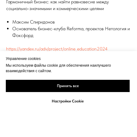
Гармоничный бизнес: как найти равновесие между
социально-значимыми и коммерческими целями
Максим Спиридонов
Основатель бизнес-клуба Reforma, проектов Нетология и
Фоксфорд
https://yandex.ru/adv/project/online_education2024
Управление cookies
ТЕХНОЛОГИИ
Мы используем файлы cookie для обеспечения наилучшего
взаимодействия с сайтом.
Принять все
Настройки Cookie