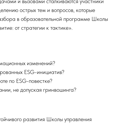
дачами и вызовами сталкиваются участники
елению острых тем и вопросов, которые
разбора в образовательной программе Школы
ие: от стратегии к тактике».
рмационных изменений?
ированных ESG-инициатив?
боте по ESG-повестке?
нии, не допуская гринвошинга?
тойчивого развития Школы управления