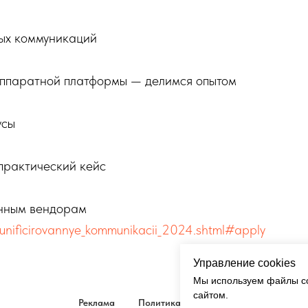
ных коммуникаций
аппаратной платформы — делимся опытом
усы
практический кейс
енным вендорам
s/unificirovannye_kommunikacii_2024.shtml#apply
Управление cookies
Мы используем файлы co
сайтом.
Реклама
Политика
Кукки