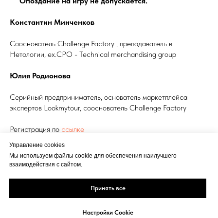
Опоздание на игру не допускается.
Константин Минченков
Сооснователь Challenge Factory , преподаватель в
Нетологии, ex.CPO - Technical merchandising group
Юлия Родионова
Серийный предприниматель, основатель маркетплейса
экспертов Lookmytour, сооснователь Challenge Factory
Регистрация по
ссылке
Управление cookies
РАЗВИТИЕ ПРОДУКТА
Мы используем файлы cookie для обеспечения наилучшего
взаимодействия с сайтом.
Принять все
Настройки Cookie