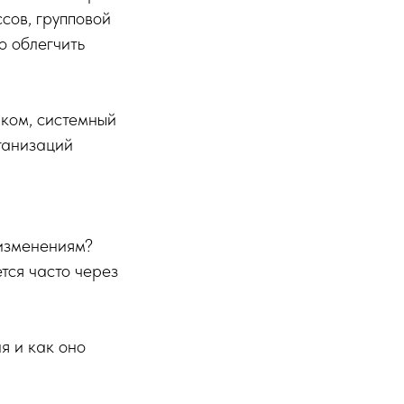
сов, групповой
о облегчить
иком, системный
ганизаций
 изменениям?
тся часто через
я и как оно