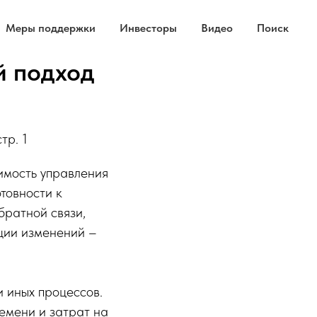
Меры поддержки
Инвесторы
Видео
Поиск
й подход
тр. 1
имость управления
товности к
братной связи,
ции изменений –
и иных процессов.
емени и затрат на