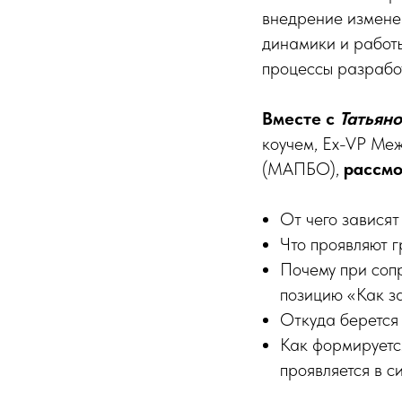
внедрение изменен
динамики и работы
процессы разрабо
Вместе с
Татьяно
коучем, Ex-VP Ме
(МАПБО),
рассмо
От чего зависят
Что проявляют г
Почему при соп
позицию «Как з
Откуда берется
Как формируется
проявляется в с