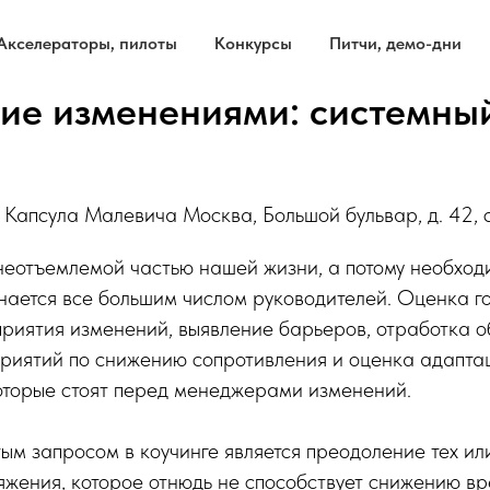
Акселераторы, пилоты
Конкурсы
Питчи, демо-дни
ие изменениями: системны
Капсула Малевича Москва, Большой бульвар, д. 42, с
неотъемлемой частью нашей жизни, а потому необход
ается все большим числом руководителей. Оценка го
риятия изменений, выявление барьеров, отработка о
риятий по снижению сопротивления и оценка адапта
оторые стоят перед менеджерами изменений.
ым запросом в коучинге является преодоление тех ил
яжения, которое отнюдь не способствует снижению вр