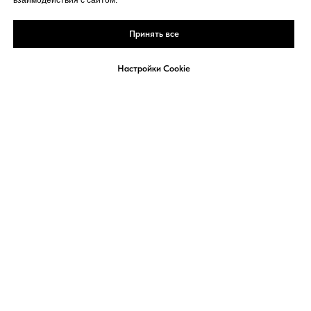
взаимодействия с сайтом.
Принять все
Настройки Cookie
Реклама
Политика
Кукки