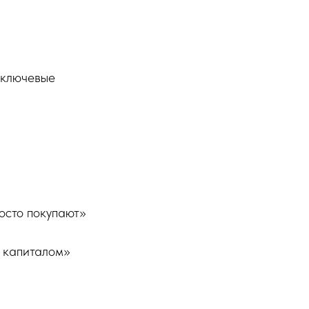
 ключевые
росто покупают»
м капиталом»