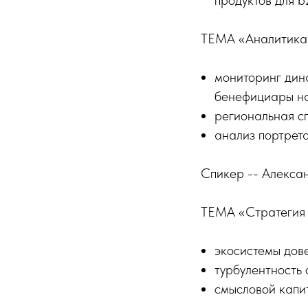
продуктов для 
ТЕМА «Аналитика 
мониторинг дин
бенефициары н
региональная с
анализ портрета
Спикер -- Алекса
ТЕМА «Стратегия с
экосистемы дов
турбулентность 
смысловой капи