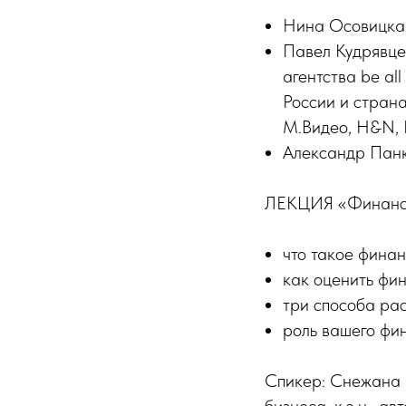
Нина Осовицкая
Павел Кудрявце
агентства be al
России и страна
М.Видео, H&N, 
Александр Панк
ЛЕКЦИЯ «Финансо
что такое финан
как оценить фи
три способа ра
роль вашего фин
Спикер: Снежана 