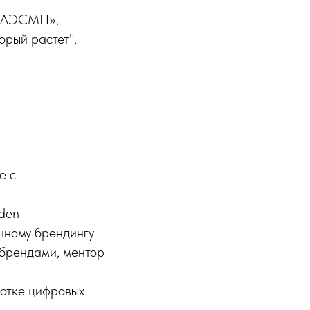
 «АЭСМП»,
орый растет",
е с
rden
ичному брендингу
 брендами, ментор
ботке цифровых