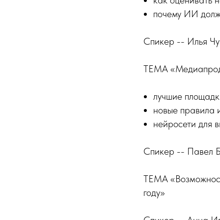
как оценивать 
почему ИИ долж
Спикер -- Илья Ч
ТЕМА «Медиапродв
лучшие площадк
новые правила и
нейросети для 
Спикер -- Павел 
ТЕМА «Возможност
году»