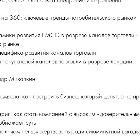
b2b, более 5 лет опыта внедрения ИИ-решений
на 360: ключевые тренды потребительского рынка»
амики развития FMCG в разрезе каналов торговли -
а рынке
пецифика развития каналов торговли
 покупателей каналов торговли в разрезе локации
ндр Михалкин
мысла: как построить бизнес, который ценят, а не п
ерия: как стать компанией с высоким «доверительны
обнажает суть
тал: чем нельзя жертвовать ради сиюминутной выгоды