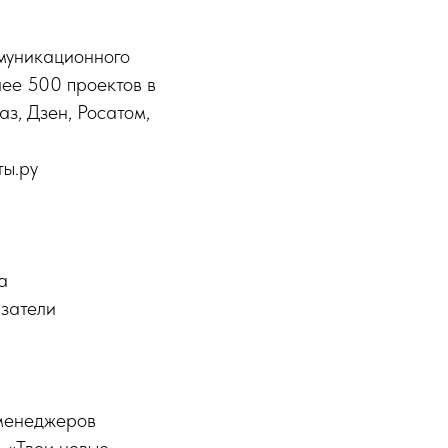
ммуникационного
олее 500 проектов в
аз, Дзен, Росатом,
ты.ру
а
азатели
-менеджеров