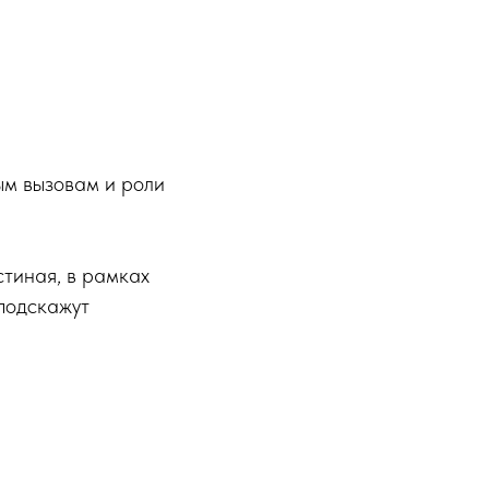
м вызовам и роли
стиная, в рамках
подскажут