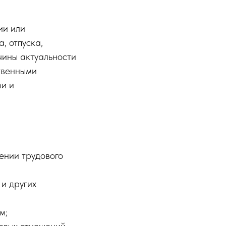
ии или
, отпуска,
чины актуальности
твенными
и и
ении трудового
 и других
м;