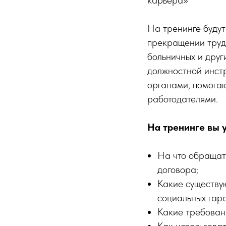
карьера»
На тренинге буду
прекращении трудо
больничных и друг
должностной инстр
органами, помога
работодателями.
На тренинге вы 
На что обращат
договора;
Какие существую
социальных гар
Какие требован