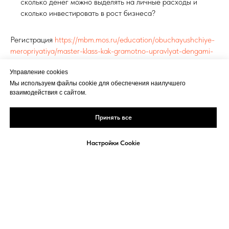
сколько денег можно выделять на личные расходы и
сколько инвестировать в рост бизнеса?
Регистрация
https://mbm.mos.ru/education/obuchayushchiye-
meropriyatiya/master-klass-kak-gramotno-upravlyat-dengami-
na-starte-biznesa-chtoby-ne-uyti-v-minus-_8420763
Управление cookies
Мы используем файлы cookie для обеспечения наилучшего
взаимодействия с сайтом.
Принять все
Настройки Cookie